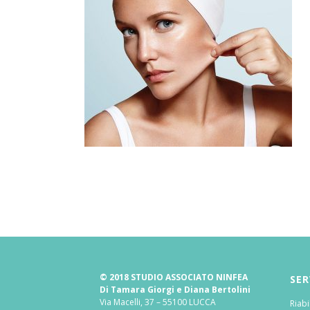
© 2018 STUDIO ASSOCIATO NINFEA
SER
Di Tamara Giorgi e Diana Bertolini
Via Macelli, 37 – 55100 LUCCA
Riabi