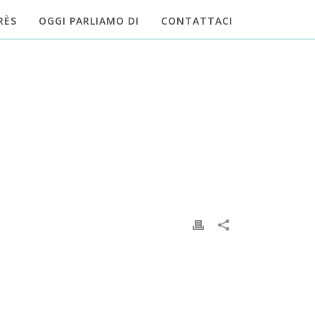
RÈS
OGGI PARLIAMO DI
CONTATTACI
HOME
»
RIABILITAZIONE FUNZIONALE
»
GALLERY-07