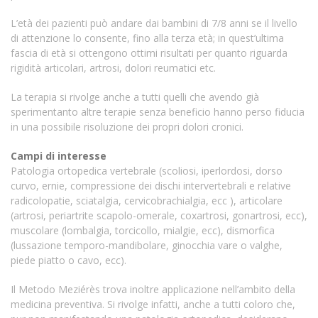
L’età dei pazienti può andare dai bambini di 7/8 anni se il livello
di attenzione lo consente, fino alla terza età; in quest’ultima
fascia di età si ottengono ottimi risultati per quanto riguarda
rigidità articolari, artrosi, dolori reumatici etc.
La terapia si rivolge anche a tutti quelli che avendo già
sperimentanto altre terapie senza beneficio hanno perso fiducia
in una possibile risoluzione dei propri dolori cronici.
Campi di interesse
Patologia ortopedica vertebrale (scoliosi, iperlordosi, dorso
curvo, ernie, compressione dei dischi intervertebrali e relative
radicolopatie, sciatalgia, cervicobrachialgia, ecc ), articolare
(artrosi, periartrite scapolo-omerale, coxartrosi, gonartrosi, ecc),
muscolare (lombalgia, torcicollo, mialgie, ecc), dismorfica
(lussazione temporo-mandibolare, ginocchia vare o valghe,
piede piatto o cavo, ecc).
Il Metodo Meziérès trova inoltre applicazione nell’ambito della
medicina preventiva. Si rivolge infatti, anche a tutti coloro che,