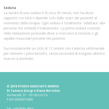
Seduta
La durata di una seduta è di circa 45 minuti, non ha alcun
rapporto con l’età e dipende solo dallo stato del paziente al
momento della terapia. Ogni seduta è totalmente “adattata” alla
persona che richiede il trattamento. La prima seduta consiste
nella Valutazione posturale dove si ricercano le tensioni e gli
squilibri muscolari presenti nel paziente.
Successivamente un ciclo di 12 sedute con cadenza settimanale
per ottenere i primi benefici, senza necessità di eseguire ulteriori
esercizi a domicilio.
© 2018 STUDIO ASSOCIATO NINFEA
Di Tamara Giorgi e Diana Bertolini
Via Macelli, 37 – 55100 LUCCA
P.IVA 02064310465
Tel.:
+39 0583 4654