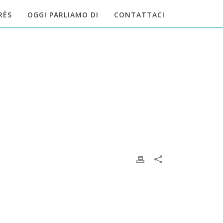
RÈS
OGGI PARLIAMO DI
CONTATTACI
HOME
»
RIABILITAZIONE FUNZIONALE
»
GALLERY-04