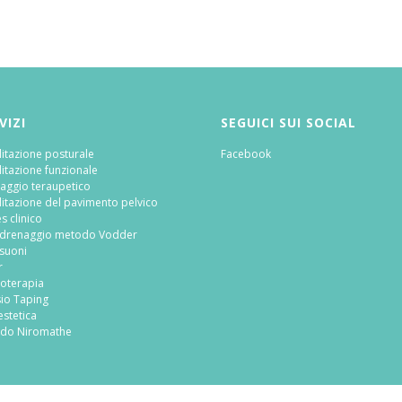
VIZI
SEGUICI SUI SOCIAL
litazione posturale
Facebook
litazione funzionale
aggio teraupetico
litazione del pavimento pelvico
es clinico
odrenaggio metodo Vodder
asuoni
r
roterapia
sio Taping
estetica
do Niromathe