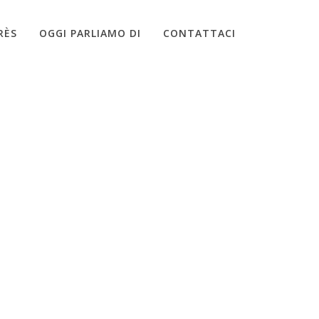
RÈS
OGGI PARLIAMO DI
CONTATTACI
ATTAMENTI
»
SCHERMATA-2018-02-05-ALLE-16.24.19