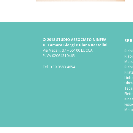
© 2018 STUDIO ASSOCIATO NINFEA
SER
Di Tamara Giorgi e Diana Bertolini
Via Macelli, 37 – 55100 LUCCA
Riabi
P.IVA 02064310465
Riabi
Mass
Tel.:
+39 0583 4654
Riabi
Pilat
Linf
Ultr
Teca
Elett
Kine
Fisio
Meto