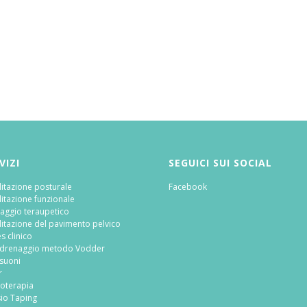
VIZI
SEGUICI SUI SOCIAL
litazione posturale
Facebook
litazione funzionale
aggio teraupetico
litazione del pavimento pelvico
es clinico
odrenaggio metodo Vodder
asuoni
r
roterapia
sio Taping