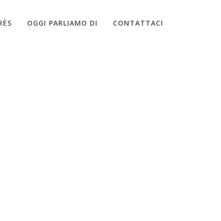
RÈS
OGGI PARLIAMO DI
CONTATTACI
HOME
»
TRATTAMENTI
»
IMG-20180510-WA0005-01