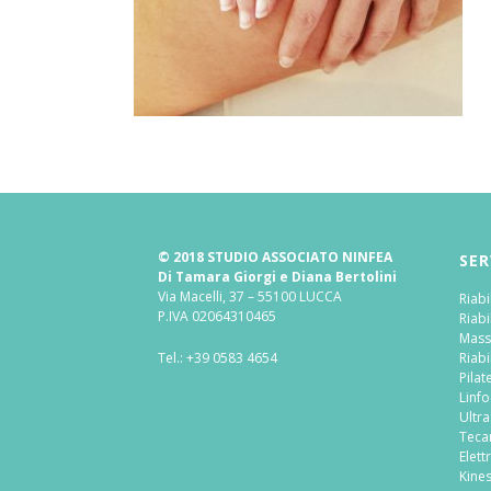
© 2018 STUDIO ASSOCIATO NINFEA
SER
Di Tamara Giorgi e Diana Bertolini
Via Macelli, 37 – 55100 LUCCA
Riabi
P.IVA 02064310465
Riabi
Mass
Tel.:
+39 0583 4654
Riabi
Pilat
Linf
Ultr
Teca
Elett
Kine