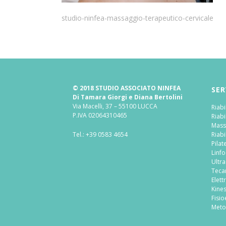
studio-ninfea-massaggio-terapeutico-cervicale
© 2018 STUDIO ASSOCIATO NINFEA
SER
Di Tamara Giorgi e Diana Bertolini
Via Macelli, 37 – 55100 LUCCA
Riabi
P.IVA 02064310465
Riabi
Mass
Tel.:
+39 0583 4654
Riabi
Pilat
Linf
Ultr
Teca
Elett
Kine
Fisio
Meto