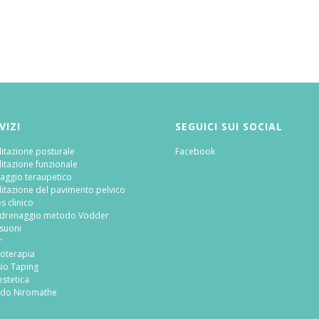
VIZI
SEGUICI SUI SOCIAL
litazione posturale
Facebook
litazione funzionale
aggio teraupetico
litazione del pavimento pelvico
es clinico
odrenaggio metodo Vodder
asuoni
r
roterapia
sio Taping
estetica
do Niromathe