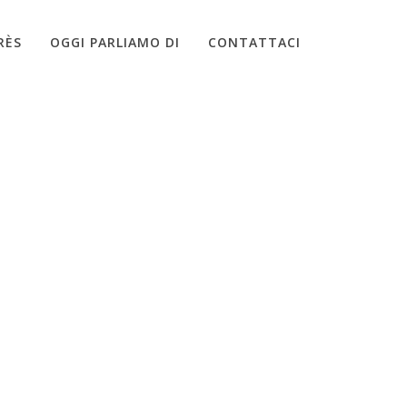
RÈS
OGGI PARLIAMO DI
CONTATTACI
MENTI
»
STUDIO-NINFEA-MASSAGGIO-TERAPEUTICO