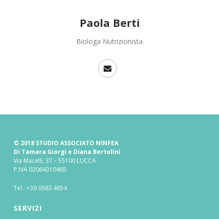
Paola Berti
Biologa Nutrizionista
© 2018 STUDIO ASSOCIATO NINFEA
Di Tamara Giorgi e Diana Bertolini
Via Macelli, 37 – 55100 LUCCA
P.IVA 02064310465
Tel.:
+39 0583 4654
SERVIZI